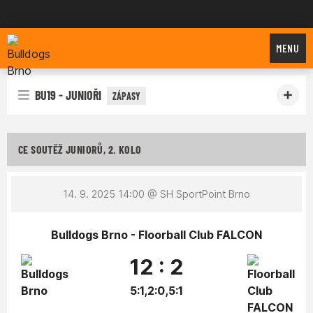
Bulldogs Brno
MENU
BU19 - JUNIOŘI
ZÁPASY
CE SOUTĚŽ JUNIORŮ, 2. KOLO
14. 9. 2025 14:00
@ SH SportPoint Brno
Bulldogs Brno - Floorball Club FALCON
12 : 2
5:1,2:0,5:1