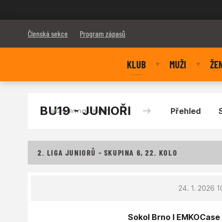
Bulldogs Brno
Členská sekce
Program zápasů
KLUB
MUŽI
ŽE
BU19 - JUNIOŘI
Přehled
2. LIGA JUNIORŮ - SKUPINA 6, 22. KOLO
24. 1. 2026 1
Sokol Brno I EMKOCase G