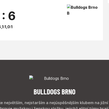
 : 6
,1:1,0:1
BULLDOGS BRNO
je největším, nejstarším a nejúspěšnějším klubem na jižní
hrnuje mužskou i ženskou složku, jejichž elitní týmy hrají