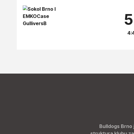
5
4:4
Bulldogs Brno 
struktura klubu za