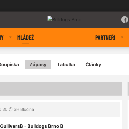
NY
MLÁDEŽ
PARTNEŘI
Soupiska
Zápasy
Tabulka
Články
0:30
@ SH Blučina
ulliversB - Bulldogs Brno B