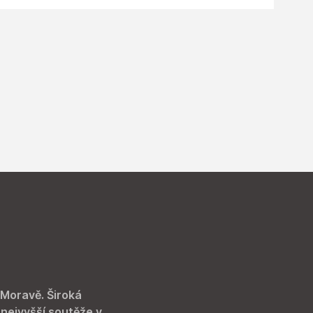
 Moravě. Široká
 nejvyšší soutěže v