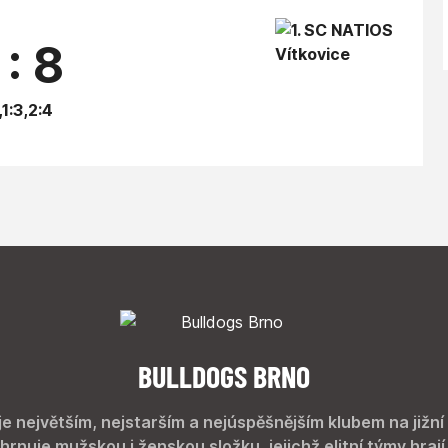
 : 8
,1:3,2:4
BULLDOGS BRNO
je největším, nejstarším a nejúspěšnějším klubem na jižní
hrnuje mužskou i ženskou složku, jejichž elitní týmy hrají