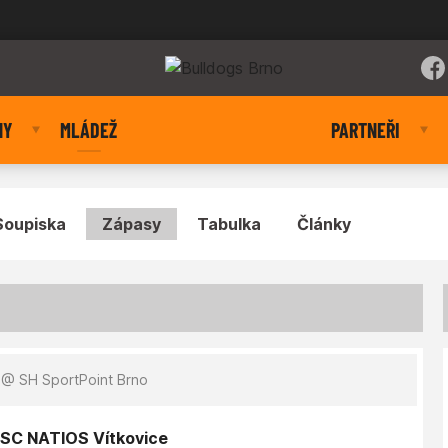
NY
MLÁDEŽ
PARTNEŘI
Soupiska
Zápasy
Tabulka
Články
@ SH SportPoint Brno
. SC NATIOS Vítkovice