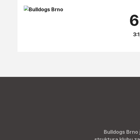
6
3:1
Bulldogs Brno 
struktura klubu za