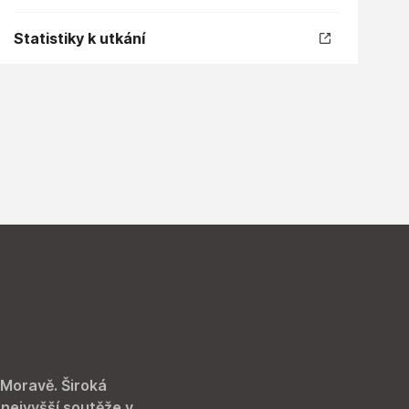
Statistiky k utkání
 Moravě. Široká
 nejvyšší soutěže v