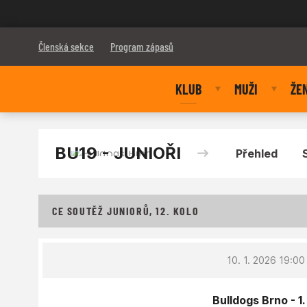
Bulldogs Brno
Členská sekce
Program zápasů
KLUB
MUŽI
ŽE
BU19 - JUNIOŘI
Přehled
CE SOUTĚŽ JUNIORŮ, 12. KOLO
10. 1. 2026 19:00
Bulldogs Brno - 1