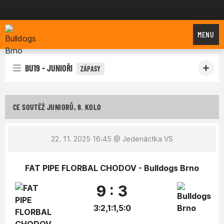
Bulldogs Brno
MENU
BU19 - JUNIOŘI
ZÁPASY
CE SOUTĚŽ JUNIORŮ, 8. KOLO
22. 11. 2025 16:45
@ Jedenáctka VS
FAT PIPE FLORBAL CHODOV - Bulldogs Brno
9 : 3
3:2,1:1,5:0