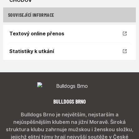
SOUVISEJÍCÍ INFORMACE
Textový online přenos
Statistiky k utkání
BULLDOGS BRNO
Bulldogs Brno je největším, nejstarším a
nejúspěšnějším klubem na jižní Moravě. Široká
struktura klubu zahrnuje mužskou i ženskou složku,
jejichž elitní týmy hrají nejvyšší soutěže v České