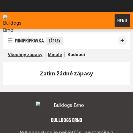
Bulldogs Brno
MENU
MINIPŘÍPRAVKA
ZÁPASY
Všechny zápasy
Minulé
Budoucí
Zatím žádné zápasy
BULLDOGS BRNO
Bulldogs Brno je největším, nejstarším a