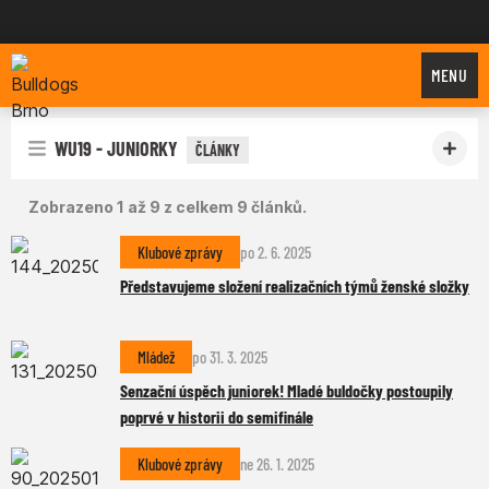
Bulldogs Brno
MENU
WU19 - JUNIORKY
ČLÁNKY
Zobrazeno 1 až 9 z celkem 9 článků.
Klubové zprávy
po 2. 6. 2025
Představujeme složení realizačních týmů ženské složky
Mládež
po 31. 3. 2025
Senzační úspěch juniorek! Mladé buldočky postoupily
poprvé v historii do semifinále
Klubové zprávy
ne 26. 1. 2025