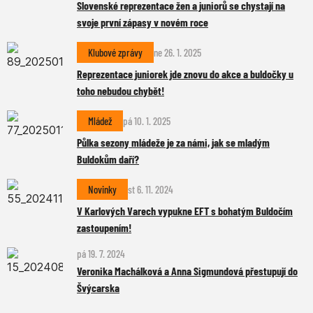
Slovenské reprezentace žen a juniorů se chystají na
svoje první zápasy v novém roce
Klubové zprávy
ne 26. 1. 2025
Reprezentace juniorek jde znovu do akce a buldočky u
toho nebudou chybět!
Mládež
pá 10. 1. 2025
Půlka sezony mládeže je za námi, jak se mladým
Buldokům daří?
Novinky
st 6. 11. 2024
V Karlových Varech vypukne EFT s bohatým Buldočím
zastoupením!
pá 19. 7. 2024
Veronika Machálková a Anna Sigmundová přestupují do
Švýcarska