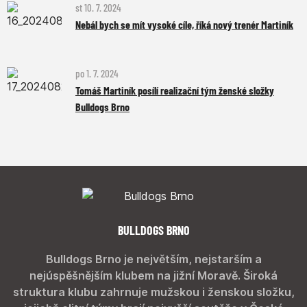
st 10. 7. 2024
Nebál bych se mít vysoké cíle, říká nový trenér Martiník
po 1. 7. 2024
Tomáš Martiník posílí realizační tým ženské složky
Bulldogs Brno
BULLDOGS BRNO
Bulldogs Brno je největším, nejstarším a
nejúspěšnějším klubem na jižní Moravě. Široká
struktura klubu zahrnuje mužskou i ženskou složku,