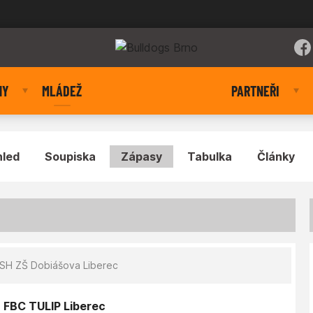
NY
MLÁDEŽ
PARTNEŘI
hled
Soupiska
Zápasy
Tabulka
Články
SH ZŠ Dobiášova Liberec
- FBC TULIP Liberec