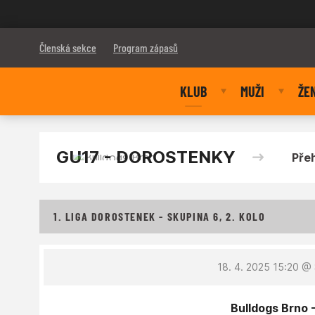
Bulldogs Brno
Členská sekce
Program zápasů
KLUB
MUŽI
ŽE
GU17 - DOROSTENKY
Pře
1. LIGA DOROSTENEK - SKUPINA 6, 2. KOLO
18. 4. 2025 15:20
@ 
Bulldogs Brno 