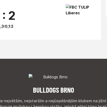
 : 2
,3:0,1:2
BULLDOGS BRNO
je největším, nejstarším a nejúspěšnějším klubem na jižní
hrnuje mužskou i ženskou složku, jejichž elitní týmy hrají