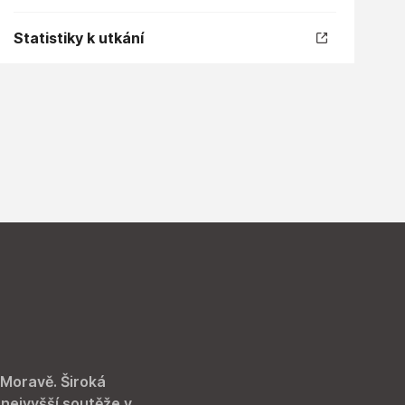
Statistiky k utkání
 Moravě. Široká
 nejvyšší soutěže v