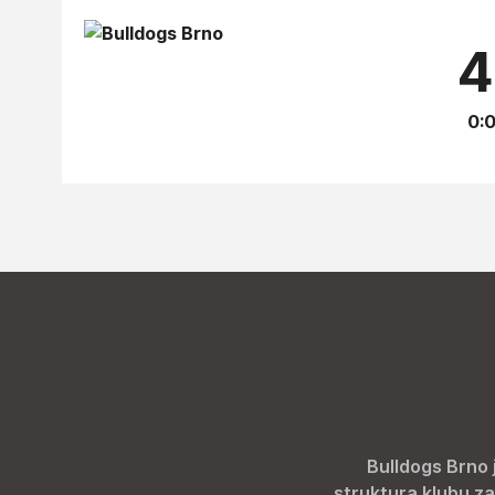
4
0:0
Bulldogs Brno 
struktura klubu za