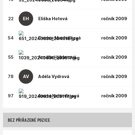
22
EH
Eliška
Hotová
ročník 2009
54
Denisa
Machálková
ročník 2009
55
Amálie
Hýblerová
ročník 2009
78
AV
Adéla
Vydrová
ročník 2009
97
Aneta
Neterderová
ročník 2009
BEZ PŘIŘAZENÉ POZICE