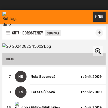
Bulldogs Brno
MENU
GU17 - DOROSTENKY
SOUPISKA
HRÁČ
7
NS
Nela
Severová
ročník 2009
13
TŠ
Tereza
Šípová
ročník 2009
16
Eliška
Pilařová
ročník 2009