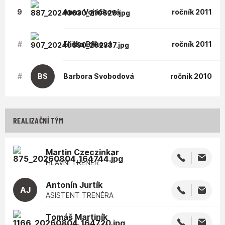
9
Anna
Vojáčková
ročník 2011
#
Eliška
Bílková
ročník 2011
#
BS
Barbora
Svobodová
ročník 2010
REALIZAČNÍ TÝM
Martin
Czeczinkar
HLAVNÍ TRENÉR
Antonín
Jurtík
AJ
ASISTENT TRENÉRA
Tomáš
Martiník