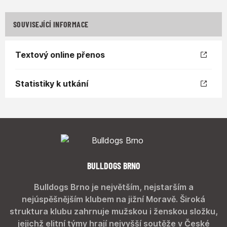
SOUVISEJÍCÍ INFORMACE
Textový online přenos
Statistiky k utkání
BULLDOGS BRNO
Bulldogs Brno je největším, nejstarším a
nejúspěšnějším klubem na jižní Moravě. Široká
struktura klubu zahrnuje mužskou i ženskou složku,
jejichž elitní týmy hrají nejvyšší soutěže v České