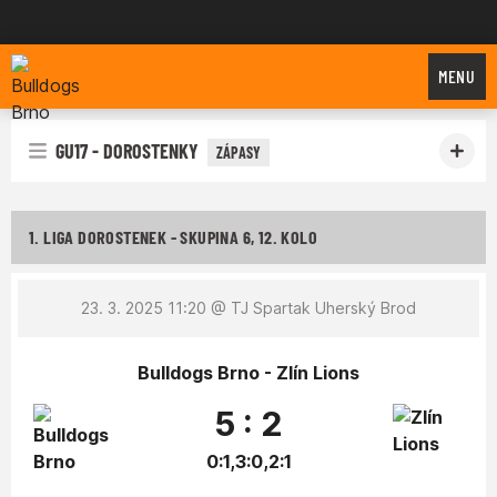
Bulldogs Brno
MENU
GU17 - DOROSTENKY
ZÁPASY
1. LIGA DOROSTENEK - SKUPINA 6, 12. KOLO
23. 3. 2025 11:20
@ TJ Spartak Uherský Brod
Bulldogs Brno - Zlín Lions
5 : 2
0:1,3:0,2:1