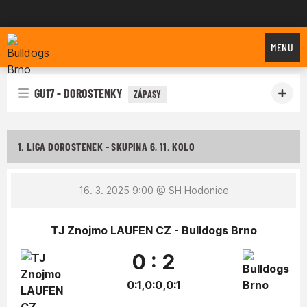
Bulldogs Brno
MENU
GU17 - DOROSTENKY
ZÁPASY
1. LIGA DOROSTENEK - SKUPINA 6, 11. KOLO
16. 3. 2025 9:00
@ SH Hodonice
TJ Znojmo LAUFEN CZ - Bulldogs Brno
0 : 2
0:1,0:0,0:1