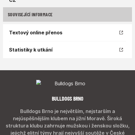
SOUVISEJÍCÍ INFORMACE
Textový online přenos
Statistiky k utkání
BULLDOGS BRNO
Bulldogs Brno je největším, nejstarším a
nejúspěšnějším klubem na jižní Moravě. Široká
struktura klubu zahrnuje mužskou i ženskou složku,
jejichž elitní týmy hrají nejvyšší soutěže v České