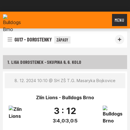
Bulldogs Brno
MENU
GU17 - DOROSTENKY
ZÁPASY
1. LIGA DOROSTENEK - SKUPINA 6, 6. KOLO
8. 12. 2024 10:10
@ SH ZŠ T.G. Masaryka Bojkovice
Zlín Lions - Bulldogs Brno
3 : 12
3:4,0:3,0:5