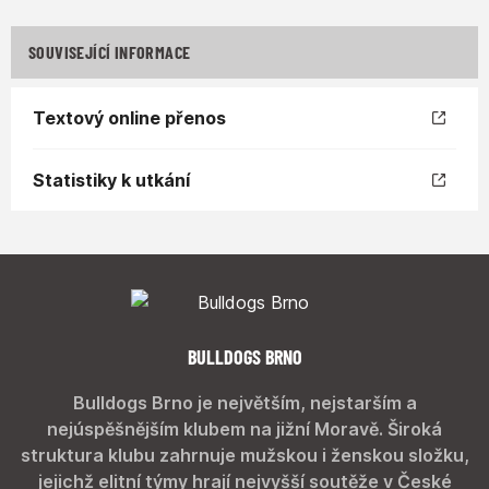
SOUVISEJÍCÍ INFORMACE
Textový online přenos
Statistiky k utkání
BULLDOGS BRNO
Bulldogs Brno je největším, nejstarším a
nejúspěšnějším klubem na jižní Moravě. Široká
struktura klubu zahrnuje mužskou i ženskou složku,
jejichž elitní týmy hrají nejvyšší soutěže v České