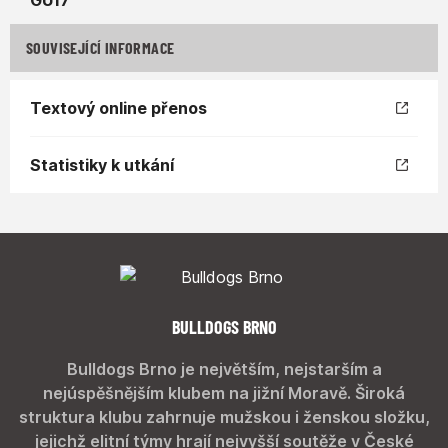
SOUVISEJÍCÍ INFORMACE
Textový online přenos
Statistiky k utkání
BULLDOGS BRNO
Bulldogs Brno je největším, nejstarším a
nejúspěšnějším klubem na jižní Moravě. Široká
struktura klubu zahrnuje mužskou i ženskou složku,
jejichž elitní týmy hrají nejvyšší soutěže v České