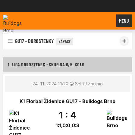
Bulldogs Brno
MENU
GU17 - DOROSTENKY
ZÁPASY
1. LIGA DOROSTENEK - SKUPINA 6, 5. KOLO
24. 11. 2024 11:20
@ SH TJ Znojmo
K1 Florbal Židenice GU17 - Bulldogs Brno
1 : 4
1:1,0:0,0:3