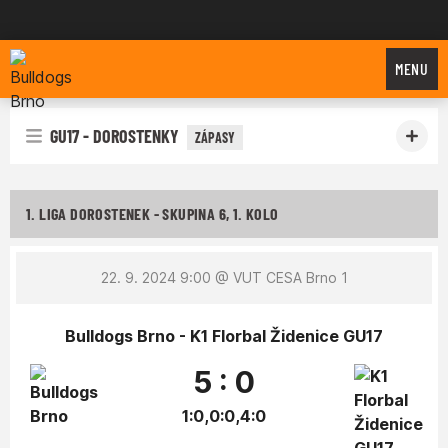
Bulldogs Brno
MENU
GU17 - DOROSTENKY
ZÁPASY
1. LIGA DOROSTENEK - SKUPINA 6, 1. KOLO
22. 9. 2024 9:00
@ VUT CESA Brno 1
Bulldogs Brno - K1 Florbal Židenice GU17
5 : 0
1:0,0:0,4:0