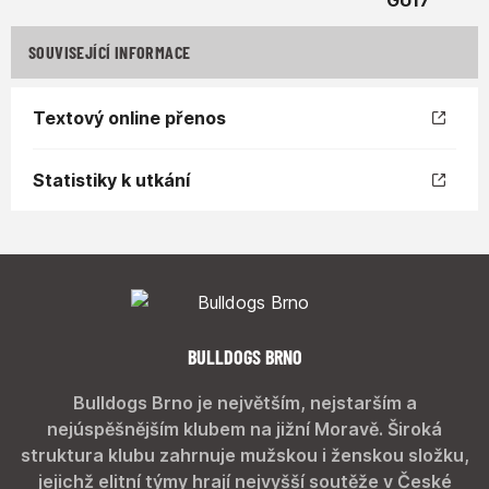
SOUVISEJÍCÍ INFORMACE
Textový online přenos
Statistiky k utkání
BULLDOGS BRNO
Bulldogs Brno je největším, nejstarším a
nejúspěšnějším klubem na jižní Moravě. Široká
struktura klubu zahrnuje mužskou i ženskou složku,
jejichž elitní týmy hrají nejvyšší soutěže v České