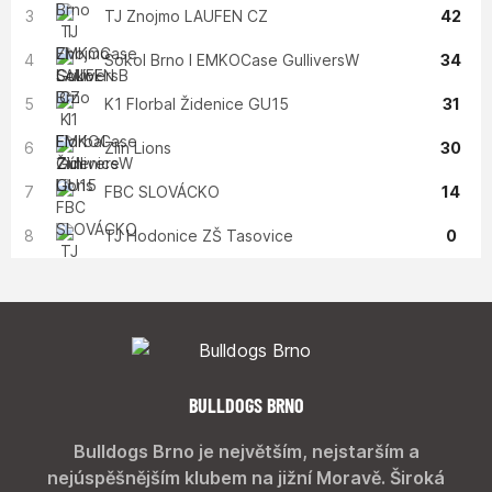
3
TJ Znojmo LAUFEN CZ
42
4
Sokol Brno I EMKOCase GulliversW
34
5
K1 Florbal Židenice GU15
31
6
Zlín Lions
30
7
FBC SLOVÁCKO
14
8
TJ Hodonice ZŠ Tasovice
0
BULLDOGS BRNO
Bulldogs Brno je největším, nejstarším a
nejúspěšnějším klubem na jižní Moravě. Široká