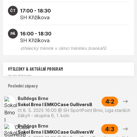
17:00 - 18:30
ČT
SH Křižíkova
16:00 - 18:30
PÁ
SH Křižíkova
střelecký trénink v rámci tréninku brankářů
VÝSLEDKY & AKTUÁLNÍ PROGRAM
Poslední zápasy
Bulldogs Brno
4:2
Sokol Brno I EMKOCase GulliversB
čt 8. 5. 2025 16:00
@
SH SportPoint Brno
,
Liga starších
žákyň - skupina 6, 1. kolo
Bulldogs Brno
4:3
Sokol Brno I EMKOCase GulliversW