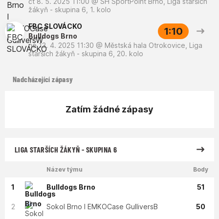
čt 8. 5. 2025 11:00
@
SH SportPoint Brno
,
Liga starších
žákyň - skupina 6, 1. kolo
FBC SLOVÁCKO
1:10
Bulldogs Brno
ne 13. 4. 2025 11:30
@
Městská hala Otrokovice
,
Liga
starších žákyň - skupina 6, 20. kolo
Nadcházející zápasy
Zatím žádné zápasy
LIGA STARŠÍCH ŽÁKYŇ - SKUPINA 6
Název týmu
Body
1
Bulldogs Brno
51
2
Sokol Brno I EMKOCase GulliversB
50