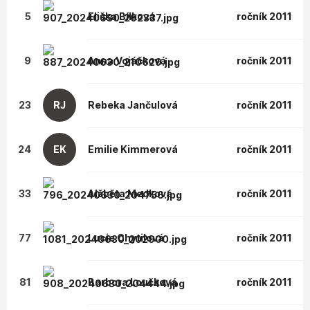
5
Eliška
Bílková
ročník 2011
9
Anna
Vojáčková
ročník 2011
23
RJ
Rebeka
Jančulová
ročník 2011
24
EK
Emilie
Kimmerová
ročník 2011
33
Alžběta
Medková
ročník 2011
77
Lucie
Chytilová
ročník 2011
81
Barbora
Loučková
ročník 2011