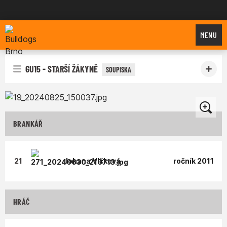
Bulldogs Brno
MENU
GU15 - STARŠÍ ŽÁKYNĚ
SOUPISKA
BRANKÁŘ
21
Johana
Vlčková
ročník 2011
HRÁČ