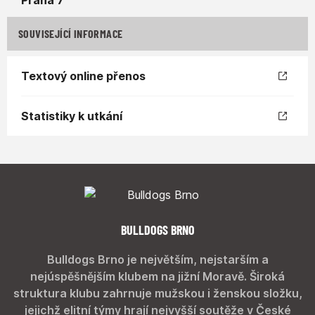
SOUVISEJÍCÍ INFORMACE
Textový online přenos
Statistiky k utkání
BULLDOGS BRNO
Bulldogs Brno je největším, nejstarším a
nejúspěšnějším klubem na jižní Moravě. Široká
struktura klubu zahrnuje mužskou i ženskou složku,
jejichž elitní týmy hrají nejvyšší soutěže v České