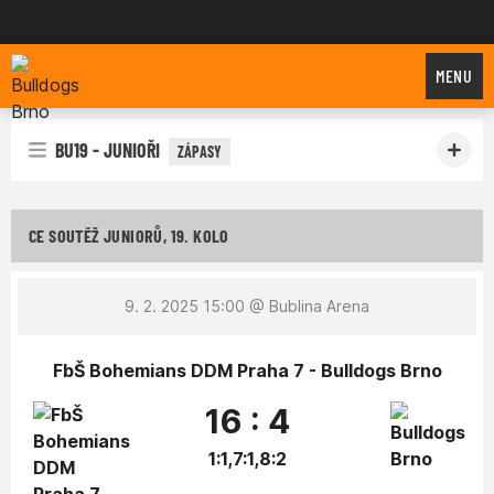
Bulldogs Brno
MENU
BU19 - JUNIOŘI
ZÁPASY
CE SOUTĚŽ JUNIORŮ, 19. KOLO
9. 2. 2025 15:00
@ Bublina Arena
FbŠ Bohemians DDM Praha 7 - Bulldogs Brno
16 : 4
1:1,7:1,8:2