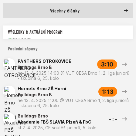
Všechny články
VÝSLEDKY & AKTUÁLNÍ PROGRAM
Poslední zápasy
PANTHERS OTROKOVICE
3:10
Bulldogs Brno B
ne 13. 4. 2025 14:00
@
VUT CESA Brno 1
,
2. liga juniorů
- skupina 6, 25. kolo
Hornets Brno ZŠ Horní
1:13
Bulldogs Brno B
ne 13. 4. 2025 11:00
@
VUT CESA Brno 1
,
2. liga juniorů
- skupina 6, 25. kolo
Bulldogs Brno
– : –
Akademie FBŠ SLAVIA Plzeň & FbC
st 2. 4. 2025
,
CE soutěž juniorů, 5. kolo