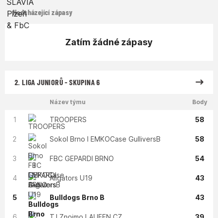
Nadcházející zápasy
Zatím žádné zápasy
2. LIGA JUNIORŮ - SKUPINA 6
Název týmu
Body
1
TROOPERS
58
2
Sokol Brno I EMKOCase GulliversB
58
3
FBC GEPARDI BRNO
54
4
Aligators U19
43
5
Bulldogs Brno B
43
6
TJ Znojmo LAUFEN CZ
39