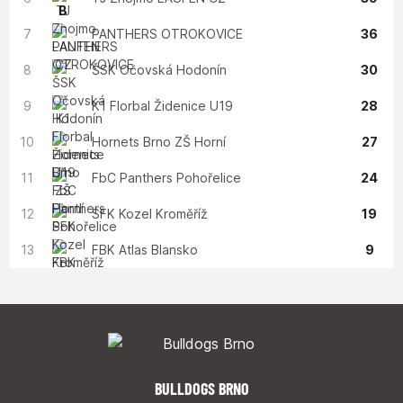
7
PANTHERS OTROKOVICE
36
8
ŠSK Očovská Hodonín
30
9
K1 Florbal Židenice U19
28
10
Hornets Brno ZŠ Horní
27
11
FbC Panthers Pohořelice
24
12
SFK Kozel Kroměříž
19
13
FBK Atlas Blansko
9
BULLDOGS BRNO