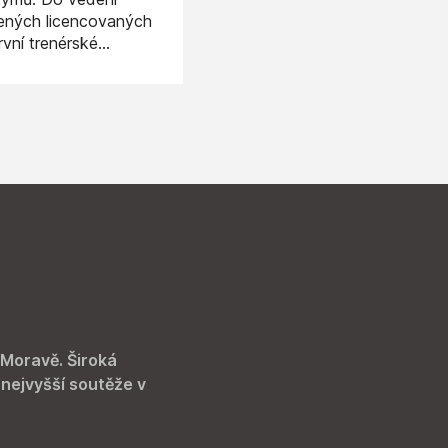
šených licencovaných
rvní trenérské
 Moravě. Široká
 nejvyšší soutěže v