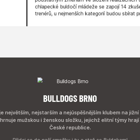
chlapecké buldočí mládeže se zapojí 14 zku
trenérů, u nejmenších kategorií budou sbírat p
zkušenosti dorostenci a junioři.
BULLDOGS BRNO
je největším, nejstarším a nejúspěšnějším klubem na jižní
hrnuje mužskou i ženskou složku, jejichž elitní týmy hrají
České republice.
Přidej se do naší smečky i ty a staň se Buldokem!