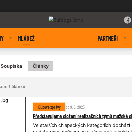
NY
MLÁDEŽ
PARTNEŘI
Soupiska
Články
kem 1 článků.
Klubové zprávy
po 9. 6. 2025
Představujeme složení realizačních týmů mužské s
Ve starších chlapeckých kategoriích docház
podstatným změnám ve složení realizačních 