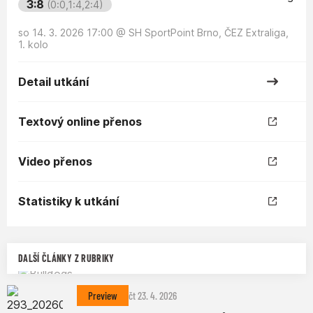
3:8
(0:0,1:4,2:4)
so 14. 3. 2026 17:00
@
SH SportPoint Brno
,
ČEZ Extraliga,
1. kolo
Detail utkání
Textový online přenos
Video přenos
Statistiky k utkání
DALŠÍ ČLÁNKY Z RUBRIKY
Preview
čt 23. 4. 2026