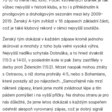
70 (o 16 méně než loni). Počet vstřelených branek je tak
vůbec nejvyšší v historii klubu, a to i s přihlédnutím k
prvoligovým a druholigovým sezonám mezi lety 2009–
2019. Ženský A-tým zvítězil v 16 zápasech základní části,
což je také klubový rekord v rámci nejvyšší soutěže.
Ženský tým dokázal v každém zápase kromě jednoho
skórovat a mnohdy z toho byla velmi vysoká výhra.
Nejvyšší nadílku schytala Dobruška, a to hned dvakrát
(15:3 a 14:0), v posledním kole si pak ženy zastřílely v
derby proti Židenicím (15:2). Mrzet naopak mohou ztráty
s Ostravou, s níž doma prohrály 4:5, nebo s Bohemians,
které porazily až po nájezdech. „Samozřejmě nás mrzí
některé zápasy, které jsme mohli zvládnout lépe a tím
pádem pomýšlet i na vyšší příčky. Na druhou stranu je pro
nás důležité, že jsme letos dokázali s každým soupeřem
odehrát alespoň vyrovnaný zápas, což je dobrý signál