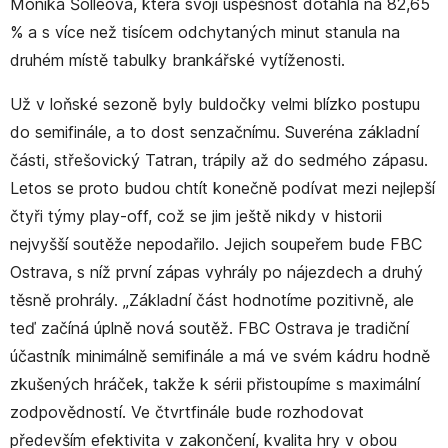
Monika Šolleová, která svoji úspěšnost dotáhla na 82,65
% a s více než tisícem odchytaných minut stanula na
druhém místě tabulky brankářské vytíženosti.
Už v loňské sezoně byly buldočky velmi blízko postupu
do semifinále, a to dost senzačnímu. Suveréna základní
části, střešovický Tatran, trápily až do sedmého zápasu.
Letos se proto budou chtít konečně podívat mezi nejlepší
čtyři týmy play-off, což se jim ještě nikdy v historii
nejvyšší soutěže nepodařilo. Jejich soupeřem bude FBC
Ostrava, s níž první zápas vyhrály po nájezdech a druhý
těsně prohrály. „Základní část hodnotíme pozitivně, ale
teď začíná úplně nová soutěž. FBC Ostrava je tradiční
účastník minimálně semifinále a má ve svém kádru hodně
zkušených hráček, takže k sérii přistoupíme s maximální
zodpovědností. Ve čtvrtfinále bude rozhodovat
především efektivita v zakončení, kvalita hry v obou