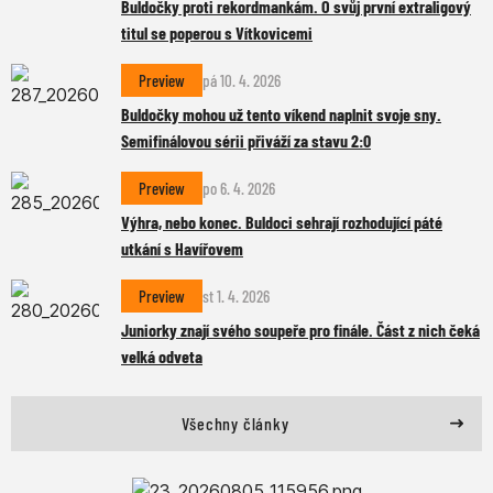
Buldočky proti rekordmankám. O svůj první extraligový
titul se poperou s Vítkovicemi
Preview
pá 10. 4. 2026
Buldočky mohou už tento víkend naplnit svoje sny.
Semifinálovou sérii přiváží za stavu 2:0
Preview
po 6. 4. 2026
Výhra, nebo konec. Buldoci sehrají rozhodující páté
utkání s Havířovem
Preview
st 1. 4. 2026
Juniorky znají svého soupeře pro finále. Část z nich čeká
velká odveta
Všechny články