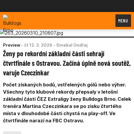
Bulldogs Brno
MENU
Preview
-
čt 12. 3. 2026
- Smekal Ondřej
Ženy po rekordní základní části sehrají
čtvrtfinále s Ostravou. Začíná úplně nová soutěž,
varuje Czeczinkar
Počet získaných bodů, vstřelených gólů nebo výher.
Všechny tyto klubové rekordy přepsaly v letošní
základní části ČEZ Extraligy ženy Bulldogs Brno. Celek
trenéra Martina Czeczinkara se po zisku čtvrtého
místa v dlouhodobé části chystá na play-off. Ve
čtvrtfinále narazí na FBC Ostravu.