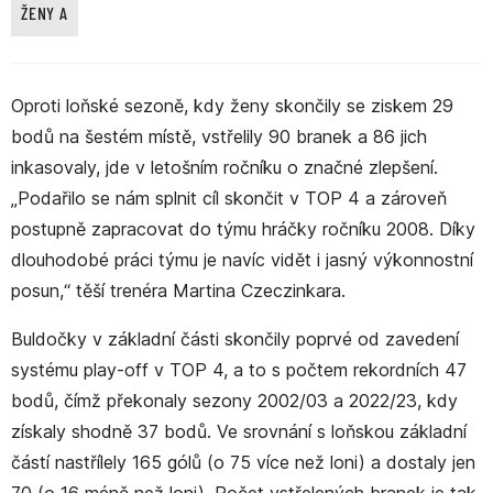
ŽENY A
Oproti loňské sezoně, kdy ženy skončily se ziskem 29
bodů na šestém místě, vstřelily 90 branek a 86 jich
inkasovaly, jde v letošním ročníku o značné zlepšení.
„Podařilo se nám splnit cíl skončit v TOP 4 a zároveň
postupně zapracovat do týmu hráčky ročníku 2008. Díky
dlouhodobé práci týmu je navíc vidět i jasný výkonnostní
posun,“ těší trenéra Martina Czeczinkara.
Buldočky v základní části skončily poprvé od zavedení
systému play-off v TOP 4, a to s počtem rekordních 47
bodů, čímž překonaly sezony 2002/03 a 2022/23, kdy
získaly shodně 37 bodů. Ve srovnání s loňskou základní
částí nastřílely 165 gólů (o 75 více než loni) a dostaly jen