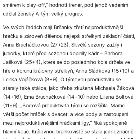
směrem k play-off,“ hodnotí trenér, pod jehož vedením
udělal ženský A-tým velký progres.
Ve svých řadách mají Brňanky třetí nejproduktivnější
hráčku a zároveň dělenou nejlepší střelkyni základní části,
Annu Brucháčkovou (27+23). Skvělé sezony zažily i
juniorky, které před sezonou doplnily kádr – Barbora
Jašková (25+4), která se do posledního kola držela ve
hře o korunu královny střelkyň, Anna Sládková (18+10) a
Lenka Vojáčková (8+9). O týmovou produktivitu se
staraly také stálice, jako třeba zkušená Michaela Žáková
(14+16), Ema Brucháčková (14+10) nebo Liliana Bolfová
(11+9). „Bodová produktivita týmu se rozšířila. Máme
větší počet hráček s dvaceti a více body a zastoupení
mezi nejproduktivnějšími hráčkami ligy,“ říká spokojeně
hlavní kouč. Královnou brankoviště se stala jednoznačně