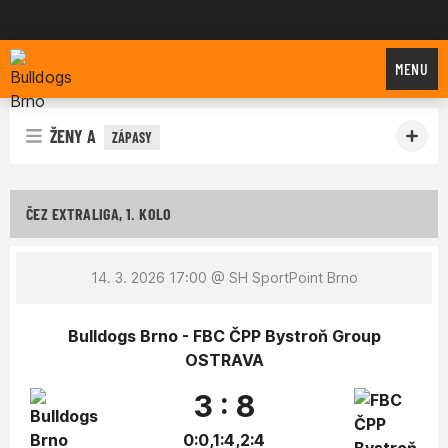
Bulldogs Brno
MENU
ŽENY A
ZÁPASY
ČEZ EXTRALIGA, 1. KOLO
14. 3. 2026 17:00
@ SH SportPoint Brno
Bulldogs Brno - FBC ČPP Bystroň Group
OSTRAVA
3 : 8
0:0,1:4,2:4