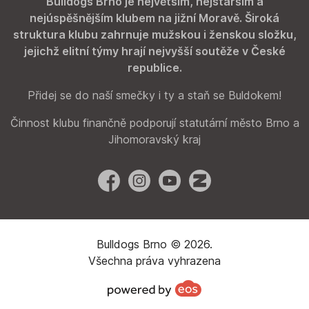
Bulldogs Brno je největším, nejstarším a
nejúspěšnějším klubem na jižní Moravě. Široká
struktura klubu zahrnuje mužskou i ženskou složku,
jejichž elitní týmy hrají nejvyšší soutěže v České
republice.
Přidej se do naší smečky i ty a staň se Buldokem!
Činnost klubu finančně podporují statutární město Brno a
Jihomoravský kraj
Facebook
Instagram
YouTube
Zonerama
Bulldogs Brno © 2026.
Všechna práva vyhrazena