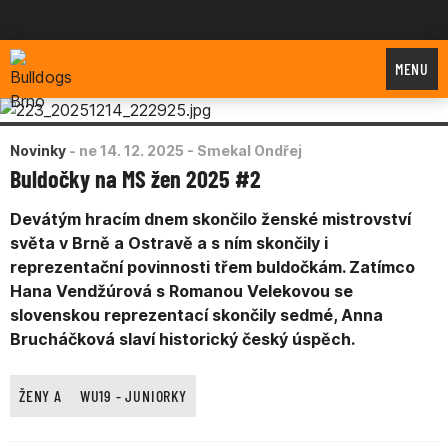
Bulldogs Brno
MENU
Novinky
-
ne 14. 12. 2025
- Smekal Ondřej
Buldočky na MS žen 2025 #2
Devátým hracím dnem skončilo ženské mistrovství
světa v Brně a Ostravě a s ním skončily i
reprezentační povinnosti třem buldočkám. Zatímco
Hana Vendžúrová s Romanou Velekovou se
slovenskou reprezentací skončily sedmé, Anna
Brucháčková slaví historický český úspěch.
ŽENY A
WU19 - JUNIORKY