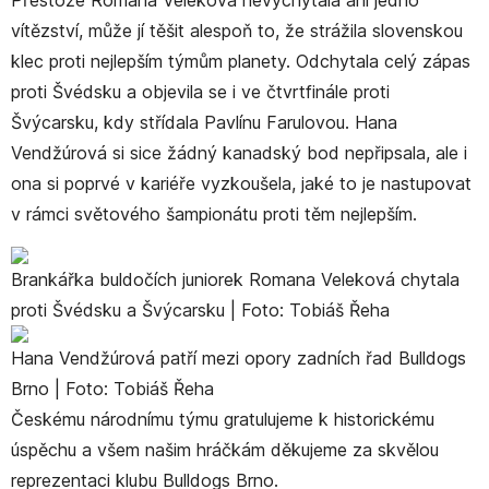
Přestože Romana Veleková nevychytala ani jedno
vítězství, může jí těšit alespoň to, že strážila slovenskou
klec proti nejlepším týmům planety. Odchytala celý zápas
proti Švédsku a objevila se i ve čtvrtfinále proti
Švýcarsku, kdy střídala Pavlínu Farulovou. Hana
Vendžúrová si sice žádný kanadský bod nepřipsala, ale i
ona si poprvé v kariéře vyzkoušela, jaké to je nastupovat
v rámci světového šampionátu proti těm nejlepším.
Brankářka buldočích juniorek Romana Veleková chytala
proti Švédsku a Švýcarsku | Foto: Tobiáš Řeha
Hana Vendžúrová patří mezi opory zadních řad Bulldogs
Brno | Foto: Tobiáš Řeha
Českému národnímu týmu gratulujeme k historickému
úspěchu a všem našim hráčkám děkujeme za skvělou
reprezentaci klubu Bulldogs Brno.