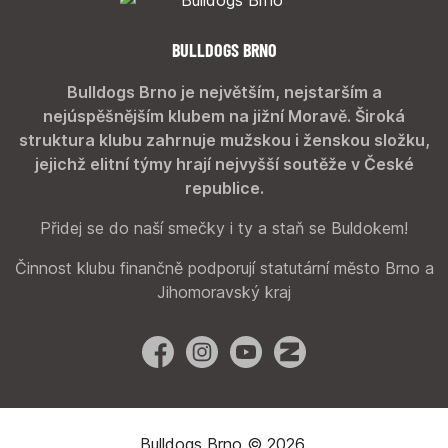
BULLDOGS BRNO
Bulldogs Brno je největším, nejstarším a
nejúspěšnějším klubem na jižní Moravě. Široká
struktura klubu zahrnuje mužskou i ženskou složku,
jejichž elitní týmy hrají nejvyšší soutěže v České
republice.
Přidej se do naší smečky i ty a staň se Buldokem!
Činnost klubu finančně podporují statutární město Brno a
Jihomoravský kraj
Facebook
Instagram
YouTube
Zonerama
Bulldogs Brno © 2026.