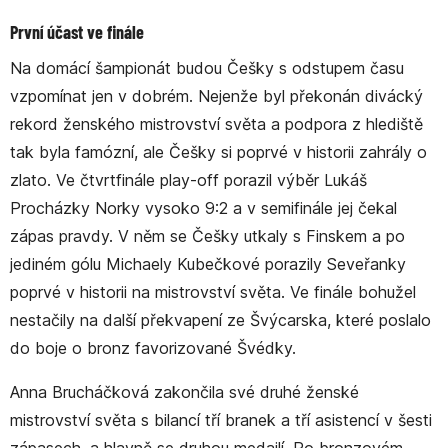
První účast ve finále
Na domácí šampionát budou Češky s odstupem času
vzpomínat jen v dobrém. Nejenže byl překonán divácký
rekord ženského mistrovství světa a podpora z hlediště
tak byla famózní, ale Češky si poprvé v historii zahrály o
zlato. Ve čtvrtfinále play-off porazil výběr Lukáš
Procházky Norky vysoko 9:2 a v semifinále jej čekal
zápas pravdy. V něm se Češky utkaly s Finskem a po
jediném gólu Michaely Kubečkové porazily Seveřanky
poprvé v historii na mistrovství světa. Ve finále bohužel
nestačily na další překvapení ze Švýcarska, které poslalo
do boje o bronz favorizované Švédky.
Anna Brucháčková zakončila své druhé ženské
mistrovství světa s bilancí tří branek a tří asistencí v šesti