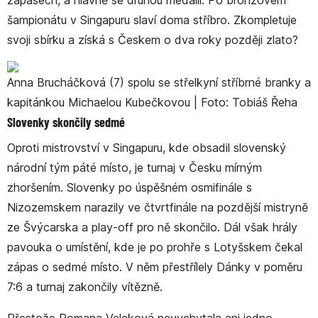
zápasech, a hlavně se druhou medailí. Po bronzovém
šampionátu v Singapuru slaví doma stříbro. Zkompletuje
svoji sbírku a získá s Českem o dva roky později zlato?
Anna Brucháčková (7) spolu se střelkyní stříbrné branky a
kapitánkou Michaelou Kubečkovou | Foto: Tobiáš Řeha
Slovenky skončily sedmé
Oproti mistrovství v Singapuru, kde obsadil slovenský
národní tým páté místo, je turnaj v Česku mírným
zhoršením. Slovenky po úspěšném osmifinále s
Nizozemskem narazily ve čtvrtfinále na pozdější mistryně
ze Švýcarska a play-off pro ně skončilo. Dál však hrály
pavouka o umístění, kde je po prohře s Lotyšskem čekal
zápas o sedmé místo. V něm přestřílely Dánky v poměru
7:6 a turnaj zakončily vítězně.