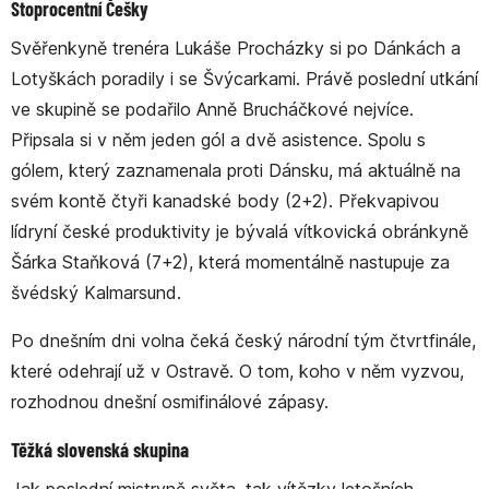
Stoprocentní Češky
Svěřenkyně trenéra Lukáše Procházky si po Dánkách a
Lotyškách poradily i se Švýcarkami. Právě poslední utkání
ve skupině se podařilo Anně Brucháčkové nejvíce.
Připsala si v něm jeden gól a dvě asistence. Spolu s
gólem, který zaznamenala proti Dánsku, má aktuálně na
svém kontě čtyři kanadské body (2+2). Překvapivou
lídryní české produktivity je bývalá vítkovická obránkyně
Šárka Staňková (7+2), která momentálně nastupuje za
švédský Kalmarsund.
Po dnešním dni volna čeká český národní tým čtvrtfinále,
které odehrají už v Ostravě. O tom, koho v něm vyzvou,
rozhodnou dnešní osmifinálové zápasy.
Těžká slovenská skupina