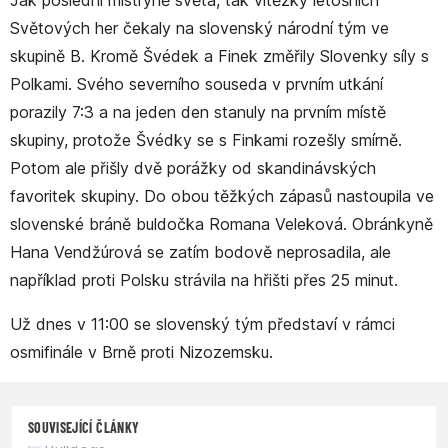
Jak poslední mistryně světa, tak vítězky letošních
Světových her čekaly na slovenský národní tým ve
skupině B. Kromě Švédek a Finek změřily Slovenky síly s
Polkami. Svého severního souseda v prvním utkání
porazily 7:3 a na jeden den stanuly na prvním místě
skupiny, protože Švédky se s Finkami rozešly smírně.
Potom ale přišly dvě porážky od skandinávských
favoritek skupiny. Do obou těžkých zápasů nastoupila ve
slovenské bráně buldočka Romana Veleková. Obránkyně
Hana Vendžúrová se zatím bodově neprosadila, ale
například proti Polsku strávila na hřišti přes 25 minut.
Už dnes v 11:00 se slovenský tým představí v rámci
osmifinále v Brně proti Nizozemsku.
SOUVISEJÍCÍ ČLÁNKY