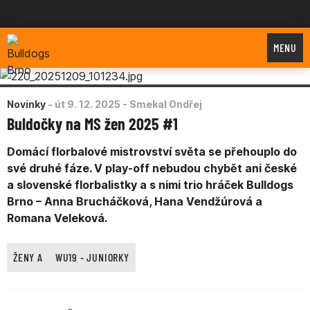
Bulldogs Brno
MENU
Novinky
-
út 9. 12. 2025
- Smekal Ondřej
Buldočky na MS žen 2025 #1
Domácí florbalové mistrovství světa se přehouplo do
své druhé fáze. V play-off nebudou chybět ani české
a slovenské florbalistky a s nimi trio hráček Bulldogs
Brno – Anna Brucháčková, Hana Vendžúrová a
Romana Veleková.
ŽENY A
WU19 - JUNIORKY