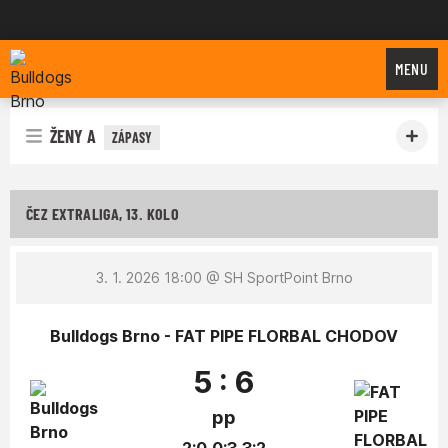
Bulldogs Brno
MENU
ŽENY A
ZÁPASY
ČEZ EXTRALIGA, 13. KOLO
3. 1. 2026 18:00
@ SH SportPoint Brno
Bulldogs Brno - FAT PIPE FLORBAL CHODOV
5 : 6
pp