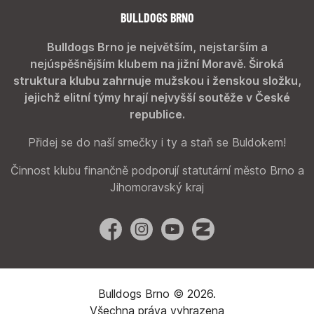
BULLDOGS BRNO
Bulldogs Brno je největším, nejstarším a
nejúspěšnějším klubem na jižní Moravě. Široká
struktura klubu zahrnuje mužskou i ženskou složku,
jejichž elitní týmy hrají nejvyšší soutěže v České
republice.
Přidej se do naší smečky i ty a staň se Buldokem!
Činnost klubu finančně podporují statutární město Brno a
Jihomoravský kraj
Facebook
Instagram
YouTube
Zonerama
Bulldogs Brno © 2026.
Všechna práva vyhrazena