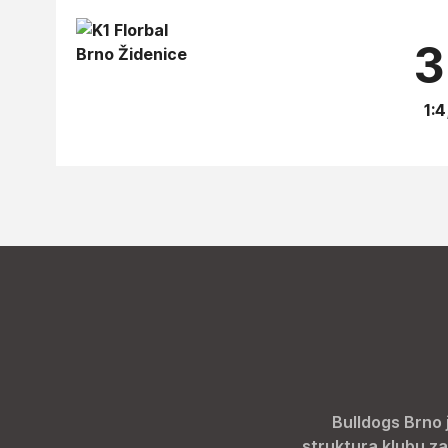
3
1:4
Bulldogs Brno 
struktura klubu za