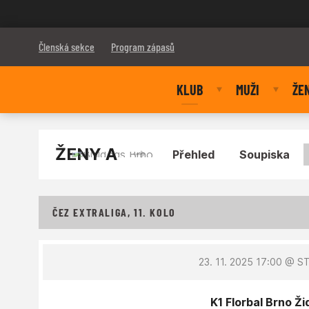
Bulldogs Brno
Členská sekce
Program zápasů
KLUB
MUŽI
ŽE
ŽENY A
Přehled
Soupiska
ČEZ EXTRALIGA, 11. KOLO
23. 11. 2025 17:00
@ ST
K1 Florbal Brno Ži