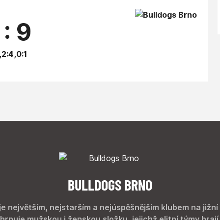
 : 9
,2:4,0:1
BULLDOGS BRNO
je největším, nejstarším a nejúspěšnějším klubem na jižní
hrnuje mužskou i ženskou složku, jejichž elitní týmy hrají