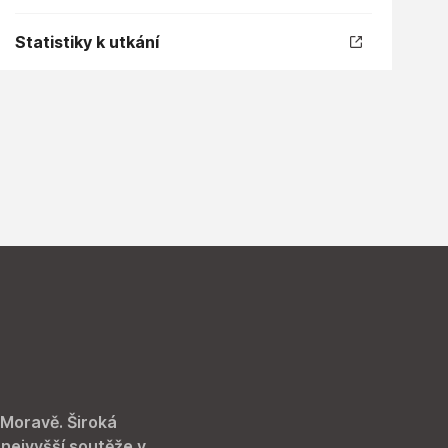
Statistiky k utkání
 Moravě. Široká
 nejvyšší soutěže v