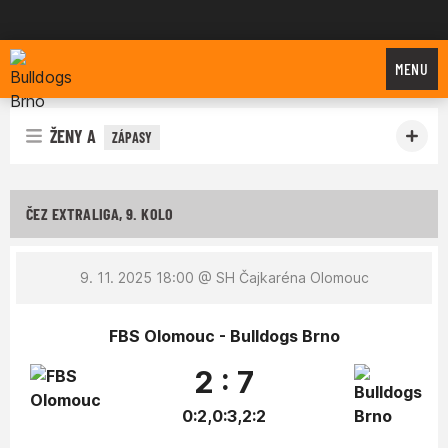
Bulldogs Brno
MENU
ŽENY A
ZÁPASY
ČEZ EXTRALIGA, 9. KOLO
9. 11. 2025 18:00
@ SH Čajkaréna Olomouc
FBS Olomouc - Bulldogs Brno
2 : 7
0:2,0:3,2:2