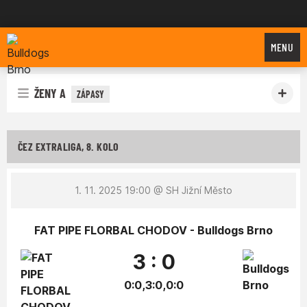
Bulldogs Brno
MENU
ŽENY A
ZÁPASY
ČEZ EXTRALIGA, 8. KOLO
1. 11. 2025 19:00
@ SH Jižní Město
FAT PIPE FLORBAL CHODOV - Bulldogs Brno
3 : 0
0:0,3:0,0:0