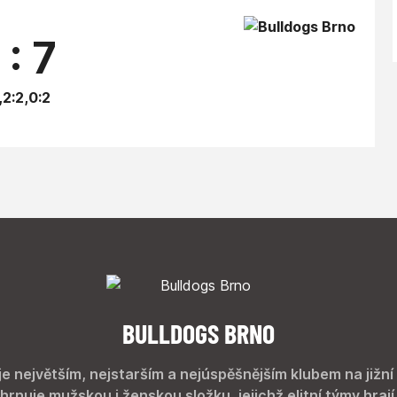
 : 7
,2:2,0:2
BULLDOGS BRNO
je největším, nejstarším a nejúspěšnějším klubem na jižní
hrnuje mužskou i ženskou složku, jejichž elitní týmy hrají