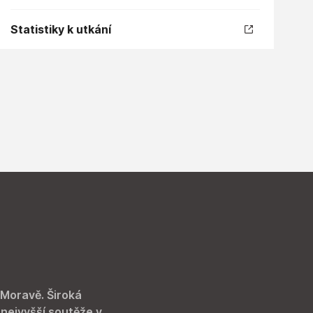
Statistiky k utkání
 Moravě. Široká
 nejvyšší soutěže v