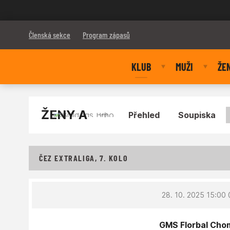
Bulldogs Brno
Členská sekce
Program zápasů
KLUB
MUŽI
ŽE
ŽENY A
Přehled
Soupiska
ČEZ EXTRALIGA, 7. KOLO
28. 10. 2025 15:00
GMS Florbal Chom