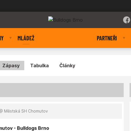
NY
MLÁDEŽ
PARTNEŘI
Zápasy
Tabulka
Články
@ Městská SH Chomutov
utov - Bulldogs Brno