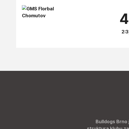
4
2:3
Bulldogs Brno 
struktura klubu za