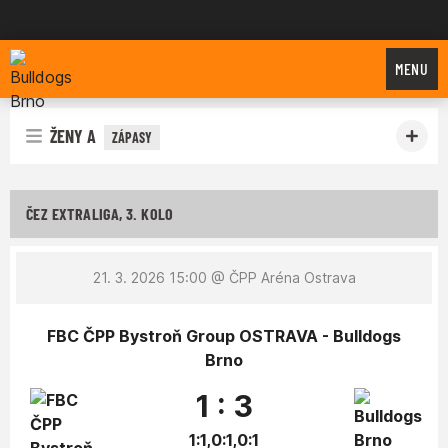
Bulldogs Brno
MENU
ŽENY A
ZÁPASY
ČEZ EXTRALIGA, 3. KOLO
21. 3. 2026 15:00
@ ČPP Aréna Ostrava
FBC ČPP Bystroň Group OSTRAVA - Bulldogs
Brno
1 : 3
1:1,0:1,0:1