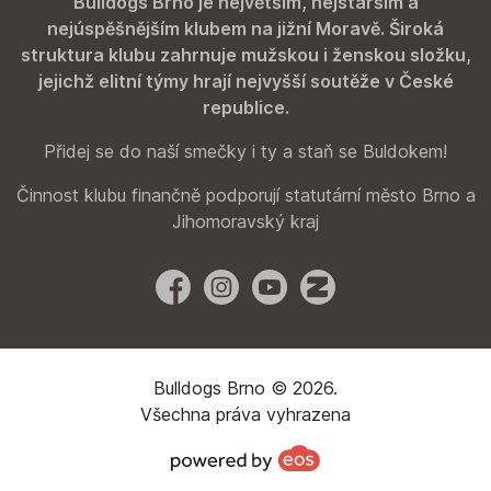
Bulldogs Brno je největším, nejstarším a
nejúspěšnějším klubem na jižní Moravě. Široká
struktura klubu zahrnuje mužskou i ženskou složku,
jejichž elitní týmy hrají nejvyšší soutěže v České
republice.
Přidej se do naší smečky i ty a staň se Buldokem!
Činnost klubu finančně podporují statutární město Brno a
Jihomoravský kraj
Facebook
Instagram
YouTube
Zonerama
Bulldogs Brno © 2026.
Všechna práva vyhrazena