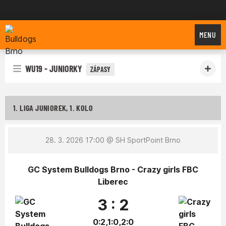
Bulldogs Brno
MENU
WU19 - JUNIORKY
ZÁPASY
1. LIGA JUNIOREK, 1. KOLO
28. 3. 2026 17:00
@ SH SportPoint Brno
GC System Bulldogs Brno - Crazy girls FBC
Liberec
3 : 2
0:2,1:0,2:0