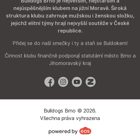
Bulldogs Brno je největším, nejstarším a
nejúspěšnějším klubem na jižní Moravě. Široká
struktura klubu zahrnuje mužskou i ženskou složku,
jejichž elitní týmy hrají nejvyšší soutěže v České
republice.
Přidej se do naší smečky i ty a staň se Buldokem!
Činnost klubu finančně podporují statutární město Brno a
Jihomoravský kraj
Facebook
Instagram
YouTube
Zonerama
Bulldogs Brno © 2026.
Všechna práva vyhrazena