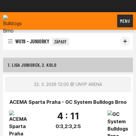
Bulldogs Brno
MENU
WU19 - JUNIORKY
ZÁPASY
1. LIGA JUNIOREK, 2. KOLO
22. 3. 2026 12:00
@ UNYP ARENA
ACEMA Sparta Praha - GC System Bulldogs Brno
4 : 11
0:3,2:3,2:5