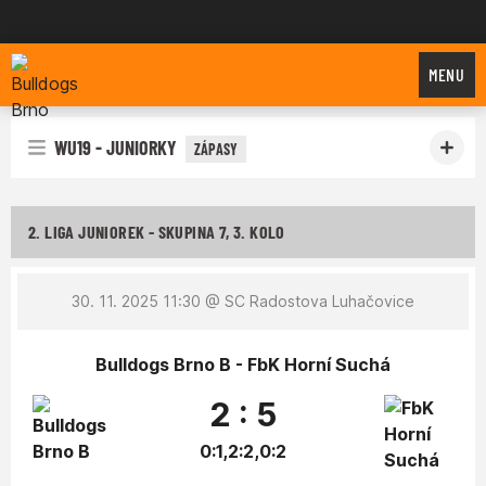
Bulldogs Brno
MENU
WU19 - JUNIORKY
ZÁPASY
2. LIGA JUNIOREK - SKUPINA 7, 3. KOLO
30. 11. 2025 11:30
@ SC Radostova Luhačovice
Bulldogs Brno B - FbK Horní Suchá
2 : 5
0:1,2:2,0:2