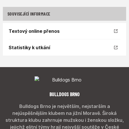
SOUVISEJÍCÍ INFORMACE
Textový online přenos
Statistiky k utkání
BULLDOGS BRNO
Bulldogs Brno je největším, nejstarším a
nejúspěšnějším klubem na jižní Moravě. Široká
struktura klubu zahrnuje mužskou i ženskou složku,
jejichž elitní týmy hrají nejvyšší soutěže v České