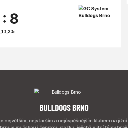
 : 8
,1:1,2:5
BULLDOGS BRNO
je největším, nejstarším a nejúspěšnějším klubem na jižní
hrnuje mužskou i ženskou složku, jejichž elitní týmy hrají