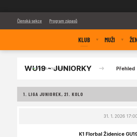
Bulldogs Brno
Členská sekce
Program zápasů
KLUB
MUŽI
ŽE
WU19 - JUNIORKY
Přehled
1. LIGA JUNIOREK, 21. KOLO
31. 1. 2026 17:0
K1 Florbal Židenice GU1