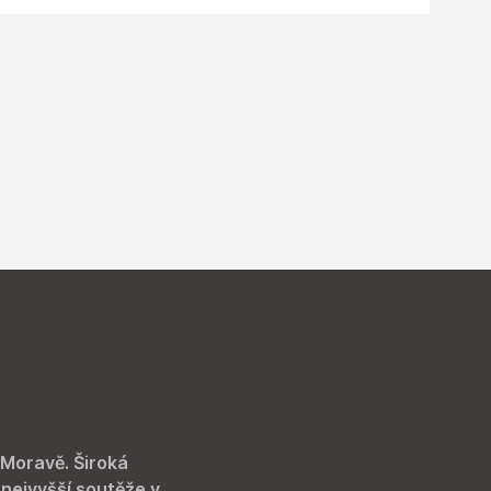
 Moravě. Široká
 nejvyšší soutěže v