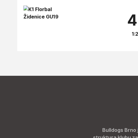
4
1:2
Bulldogs Brno 
struktura klubu za