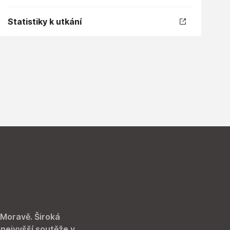
Statistiky k utkání
 Moravě. Široká
 nejvyšší soutěže v