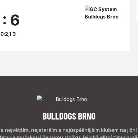
 : 6
,0:2,1:3
BULLDOGS BRNO
je největším, nejstarším a nejúspěšnějším klubem na jižní
hrnuje mužskou i ženskou složku, jejichž elitní týmy hrají