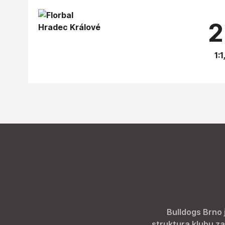
2
1:1
Bulldogs Brno 
struktura klubu za