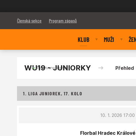
Bulldogs Brno
Členská sekce
Program zápasů
KLUB
MUŽI
ŽE
WU19 - JUNIORKY
Přehled
1. LIGA JUNIOREK, 17. KOLO
10. 1. 2026 17:00
Florbal Hradec Králové