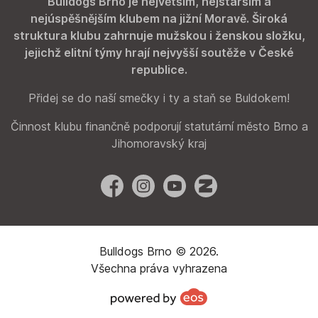
Bulldogs Brno je největším, nejstarším a
nejúspěšnějším klubem na jižní Moravě. Široká
struktura klubu zahrnuje mužskou i ženskou složku,
jejichž elitní týmy hrají nejvyšší soutěže v České
republice.
Přidej se do naší smečky i ty a staň se Buldokem!
Činnost klubu finančně podporují statutární město Brno a
Jihomoravský kraj
Facebook
Instagram
YouTube
Zonerama
Bulldogs Brno © 2026.
Všechna práva vyhrazena