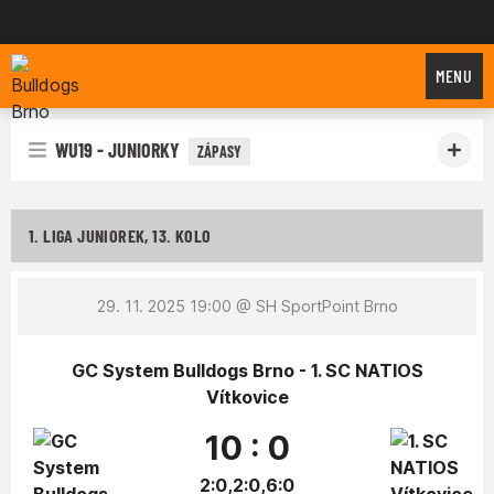
Bulldogs Brno
MENU
WU19 - JUNIORKY
ZÁPASY
1. LIGA JUNIOREK, 13. KOLO
29. 11. 2025 19:00
@ SH SportPoint Brno
GC System Bulldogs Brno - 1. SC NATIOS
Vítkovice
10 : 0
2:0,2:0,6:0