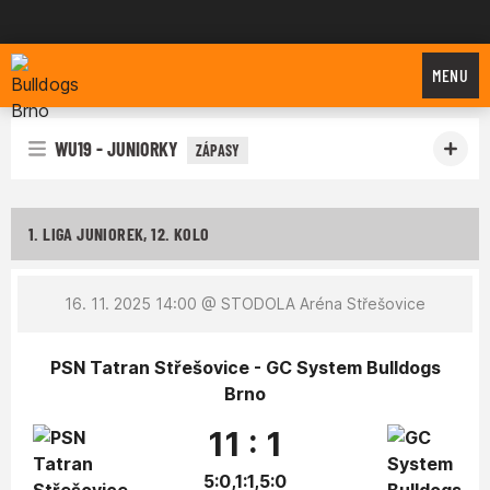
Bulldogs Brno
MENU
WU19 - JUNIORKY
ZÁPASY
1. LIGA JUNIOREK, 12. KOLO
16. 11. 2025 14:00
@ STODOLA Aréna Střešovice
PSN Tatran Střešovice - GC System Bulldogs
Brno
11 : 1
5:0,1:1,5:0