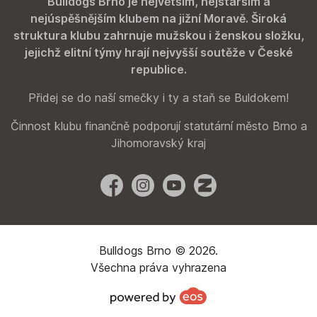
Bulldogs Brno je největším, nejstarším a
nejúspěšnějším klubem na jižní Moravě. Široká
struktura klubu zahrnuje mužskou i ženskou složku,
jejichž elitní týmy hrají nejvyšší soutěže v České
republice.
Přidej se do naší smečky i ty a staň se Buldokem!
Činnost klubu finančně podporují statutární město Brno a
Jihomoravský kraj
Facebook
Instagram
YouTube
Zonerama
Bulldogs Brno © 2026.
Všechna práva vyhrazena