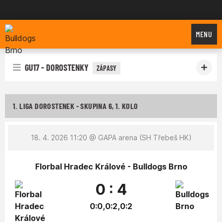
Bulldogs Brno
MENU
GU17 - DOROSTENKY
ZÁPASY
1. LIGA DOROSTENEK - SKUPINA 6, 1. KOLO
18. 4. 2026 11:20
@ GAPA arena (SH Třebeš HK)
Florbal Hradec Králové - Bulldogs Brno
0 : 4
0:0,0:2,0:2