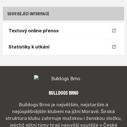
SOUVISEJÍCÍ INFORMACE
Textový online přenos
Statistiky k utkání
BULLDOGS BRNO
Bulldogs Brno je největším, nejstarším a
nejúspěšnějším klubem na jižní Moravě. Široká
struktura klubu zahrnuje mužskou i ženskou složku,
jejichž elitní týmy hrají nejvyšší soutěže v České