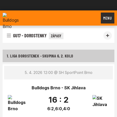
Bulldogs Brno
MENU
GU17 - DOROSTENKY
ZÁPASY
1. LIGA DOROSTENEK - SKUPINA 6, 2. KOLO
5. 4. 2026 12:00
@ SH SportPoint Brno
Bulldogs Brno - SK Jihlava
16 : 2
6:2,6:0,4:0