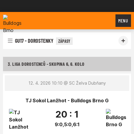
Bulldogs Brno
MENU
GU17 - DOROSTENKY
ZÁPASY
3. LIGA DOROSTENCŮ - SKUPINA 6, 6. KOLO
12. 4. 2026 10:10
@ SC Želva Dubňany
TJ Sokol Lanžhot - Bulldogs Brno G
20 : 1
9:0,5:0,6:1