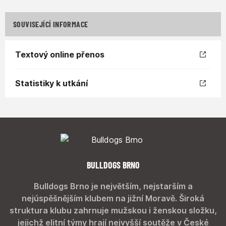
SOUVISEJÍCÍ INFORMACE
Textový online přenos
Statistiky k utkání
BULLDOGS BRNO
Bulldogs Brno je největším, nejstarším a
nejúspěšnějším klubem na jižní Moravě. Široká
struktura klubu zahrnuje mužskou i ženskou složku,
jejichž elitní týmy hrají nejvyšší soutěže v České