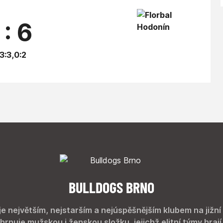
 : 6
,3:3,0:2
BULLDOGS BRNO
je největším, nejstarším a nejúspěšnějším klubem na jižní
hrnuje mužskou i ženskou složku, jejichž elitní týmy hrají