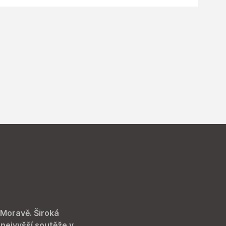
 Moravě. Široká
 nejvyšší soutěže v