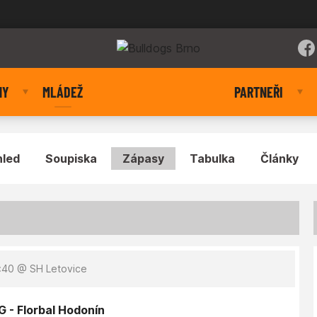
NY
MLÁDEŽ
PARTNEŘI
hled
Soupiska
Zápasy
Tabulka
Články
4:40
@ SH Letovice
G - Florbal Hodonín