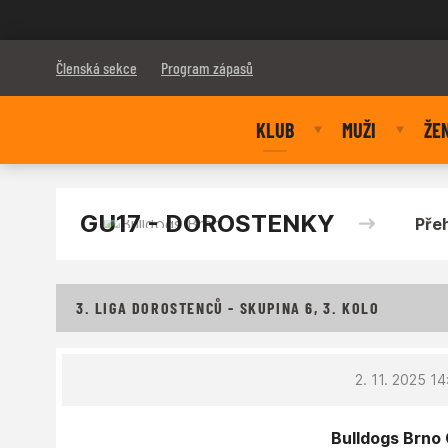
Bulldogs Brno
Členská sekce
Program zápasů
KLUB
MUŽI
ŽE
GU17 - DOROSTENKY
Pře
3. LIGA DOROSTENCŮ - SKUPINA 6, 3. KOLO
2. 11. 2025 1
Bulldogs Brno 