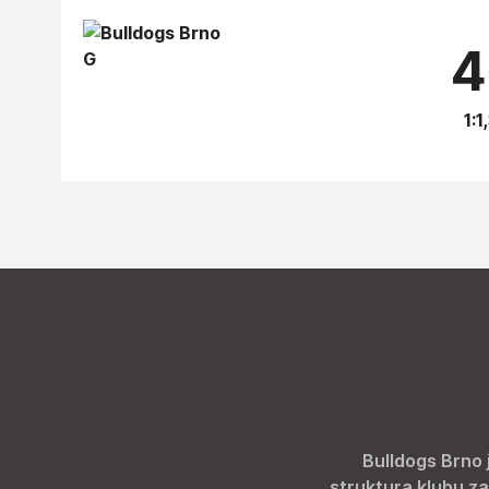
4
1:1
Bulldogs Brno 
struktura klubu za