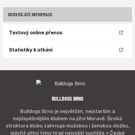
SOUVISEJÍCÍ INFORMACE
Textový online přenos
Statistiky k utkání
BULLDOGS BRNO
Bulldogs Brno je největším, nejstarším a
nejúspěšnějším klubem na jižní Moravě. Široká
struktura klubu zahrnuje mužskou i ženskou složku,
jejichž elitní týmy hrají nejvyšší soutěže v České