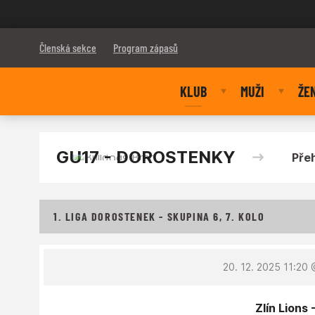
Bulldogs Brno
Členská sekce
Program zápasů
KLUB
MUŽI
ŽE
GU17 - DOROSTENKY
Pře
1. LIGA DOROSTENEK - SKUPINA 6, 7. KOLO
20. 12. 2025 11:20
@
Zlín Lions 