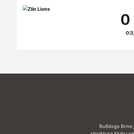
0 
0:3
Bulldogs Brno 
struktura klubu za