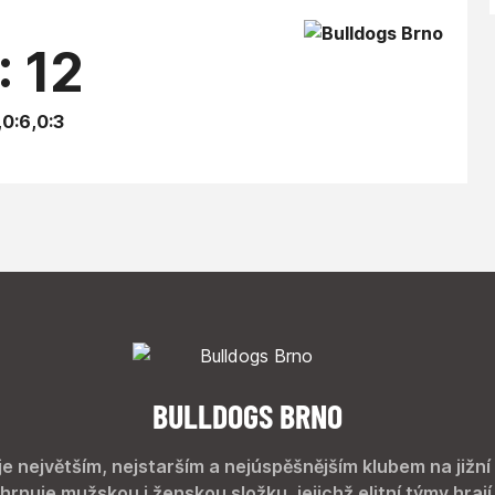
: 12
,0:6,0:3
BULLDOGS BRNO
je největším, nejstarším a nejúspěšnějším klubem na jižní
hrnuje mužskou i ženskou složku, jejichž elitní týmy hrají