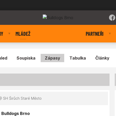
NY
MLÁDEŽ
PARTNEŘI
hled
Soupiska
Zápasy
Tabulka
Články
 SH Širůch Staré Město
- Bulldogs Brno