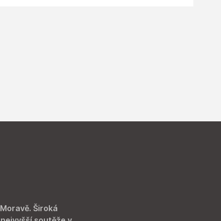
 Moravě. Široká
 nejvyšší soutěže v