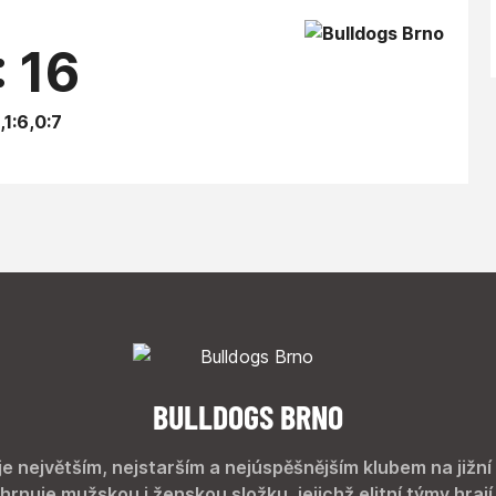
: 16
,1:6,0:7
BULLDOGS BRNO
je největším, nejstarším a nejúspěšnějším klubem na jižní
hrnuje mužskou i ženskou složku, jejichž elitní týmy hrají