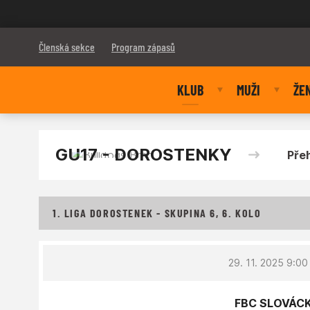
Bulldogs Brno
Členská sekce
Program zápasů
KLUB
MUŽI
ŽE
GU17 - DOROSTENKY
Pře
1. LIGA DOROSTENEK - SKUPINA 6, 6. KOLO
29. 11. 2025 9:00
FBC SLOVÁCKO