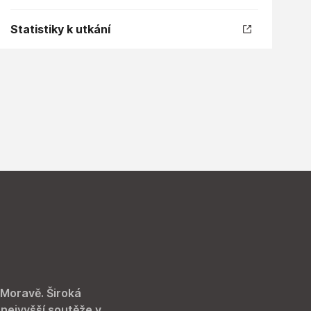
Statistiky k utkání
 Moravě. Široká
 nejvyšší soutěže v