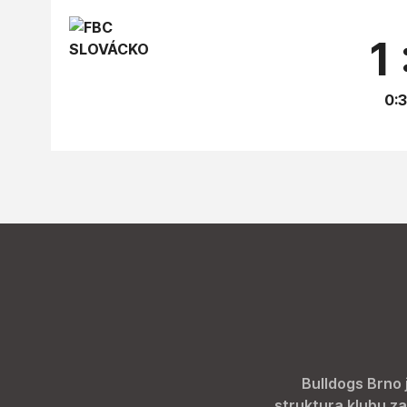
1 
0:3
Bulldogs Brno 
struktura klubu za