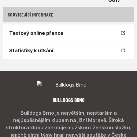
SOUVISEJÍCÍ INFORMACE
Textový online přenos
Statistiky k utkání
BULLDOGS BRNO
Bulldogs Brno je největším, nejstarším a
nejúspěšnějším klubem na jižní Moravě. Široká
struktura klubu zahrnuje mužskou i ženskou složku,
jejichž elitní týmy hrají nejvyšší soutěže v České