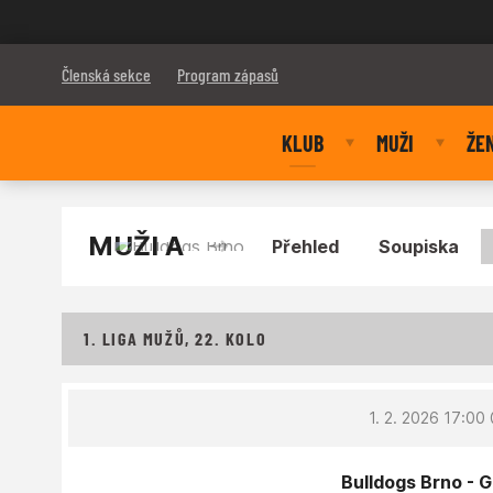
Bulldogs Brno
Členská sekce
Program zápasů
KLUB
MUŽI
ŽE
MUŽI A
Přehled
Soupiska
1. LIGA MUŽŮ, 22. KOLO
1. 2. 2026 17:00
Bulldogs Brno - 