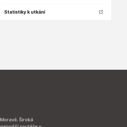
Statistiky k utkání
 Moravě. Široká
 nejvyšší soutěže v