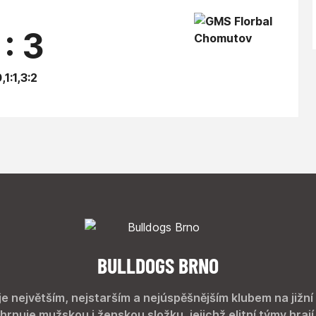
 : 3
,1:1,3:2
BULLDOGS BRNO
je největším, nejstarším a nejúspěšnějším klubem na jižní
hrnuje mužskou i ženskou složku, jejichž elitní týmy hrají