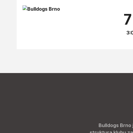
7
3:0
Bulldogs Brno 
struktura klubu za