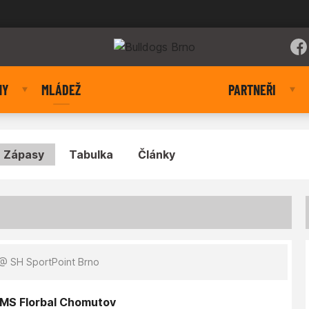
NY
MLÁDEŽ
PARTNEŘI
Zápasy
Tabulka
Články
@ SH SportPoint Brno
GMS Florbal Chomutov