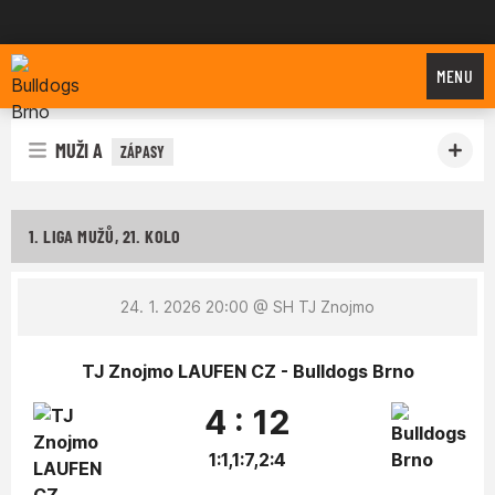
Bulldogs Brno
MENU
MUŽI A
ZÁPASY
1. LIGA MUŽŮ, 21. KOLO
24. 1. 2026 20:00
@ SH TJ Znojmo
TJ Znojmo LAUFEN CZ - Bulldogs Brno
4 : 12
1:1,1:7,2:4