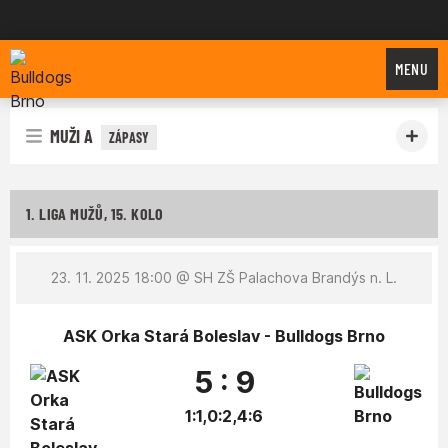
Bulldogs Brno
MENU
MUŽI A
ZÁPASY
1. LIGA MUŽŮ, 15. KOLO
23. 11. 2025 18:00
@ SH ZŠ Palachova Brandýs n. L.
ASK Orka Stará Boleslav - Bulldogs Brno
5 : 9
1:1,0:2,4:6