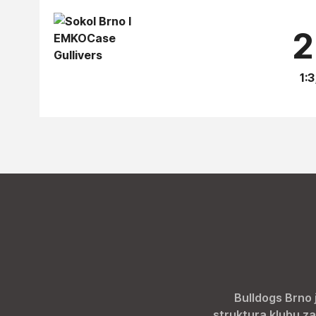
2
1:3
Bulldogs Brno 
struktura klubu za