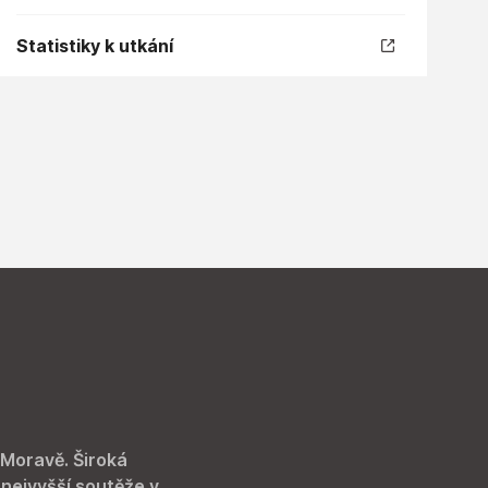
Statistiky k utkání
 Moravě. Široká
 nejvyšší soutěže v