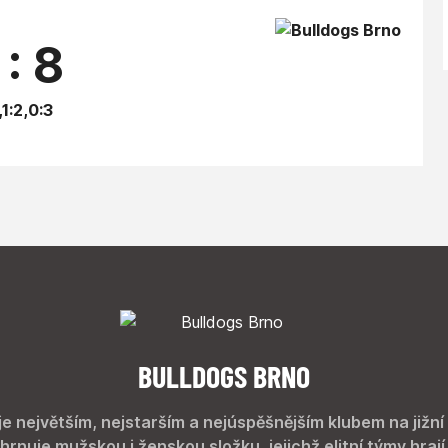
 : 8
,1:2,0:3
BULLDOGS BRNO
je největším, nejstarším a nejúspěšnějším klubem na jižní
hrnuje mužskou i ženskou složku, jejichž elitní týmy hrají