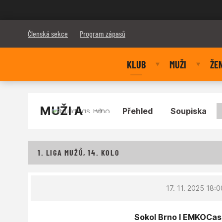
Bulldogs Brno
Členská sekce
Program zápasů
KLUB
MUŽI
ŽE
MUŽI A
Přehled
Soupiska
1. LIGA MUŽŮ, 14. KOLO
17. 11. 2025 18:0
Sokol Brno I EMKOCase