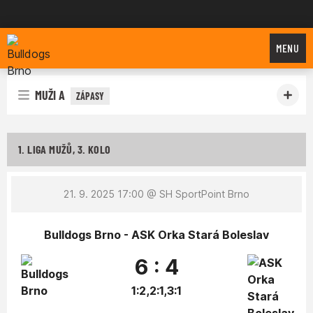
Bulldogs Brno
MENU
MUŽI A
ZÁPASY
1. LIGA MUŽŮ, 3. KOLO
21. 9. 2025 17:00
@ SH SportPoint Brno
Bulldogs Brno - ASK Orka Stará Boleslav
6 : 4
1:2,2:1,3:1