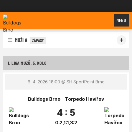
Bulldogs Brno
MENU
MUŽI A
ZÁPASY
1. LIGA MUŽŮ, 5. KOLO
6. 4. 2026 18:00
@ SH SportPoint Brno
Bulldogs Brno - Torpedo Havířov
4 : 5
0:2,1:1,3:2