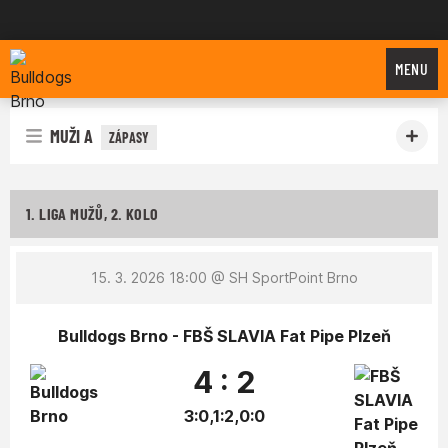
Bulldogs Brno
MENU
MUŽI A
ZÁPASY
1. LIGA MUŽŮ, 2. KOLO
15. 3. 2026 18:00
@ SH SportPoint Brno
Bulldogs Brno - FBŠ SLAVIA Fat Pipe Plzeň
4 : 2
3:0,1:2,0:0